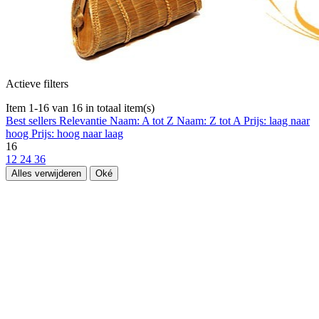
Actieve filters
Item 1-16 van 16 in totaal item(s)
Best sellers
Relevantie
Naam: A tot Z
Naam: Z tot A
Prijs: laag naar
hoog
Prijs: hoog naar laag
16
12
24
36
Alles verwijderen
Oké