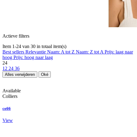
Actieve filters
Item 1-24 van 30 in totaal item(s)
Best sellers
Relevantie
Naam: A tot Z
Naam: Z tot A
Prijs: laag naar
hoog
Prijs: hoog naar laag
24
12
24
36
Alles verwijderen
Oké
Available
Colliers
co66
View