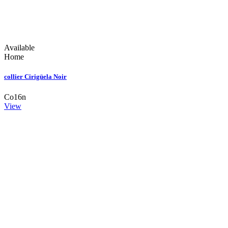
Available
Home
collier Cirigüela Noir
Co16n
View